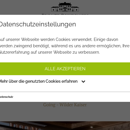
Datenschutzeinstellungen
Auf unserer Webseite werden Cookies verwendet. Einige davon
werden zwingend benötigt, während es uns andere ermöglichen, Ihre
ITALHOTEL SONNENHOF ***
Nutzererfahrung auf unserer Webseite zu verbessern.
tels & Wellness
Restaurants & Nightlife
Sport & L
ALLE AKZEPTIEREN
Mehr über die genutzten Cookies erfahren
atenschutz