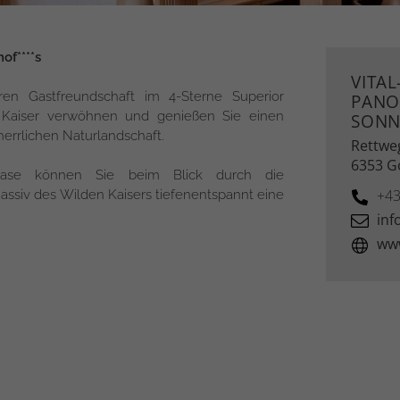
of****s
VITAL
ren Gastfreundschaft im 4-Sterne Superior
PANO
 Kaiser verwöhnen und genießen Sie einen
SONN
herrlichen Naturlandschaft.
Rettwe
6353 G
soase können Sie beim Blick durch die
+43
ssiv des Wilden Kaisers tiefenentspannt eine
inf
www