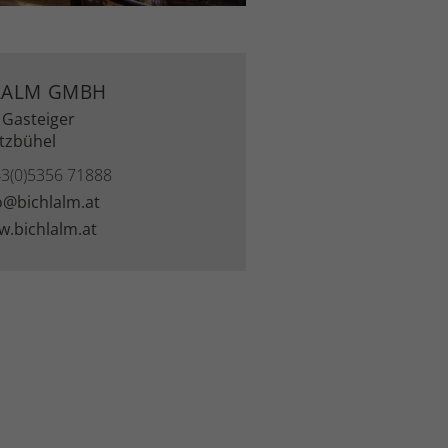
LALM GMBH
 Gasteiger
itzbühel
3(0)5356 71888
o@bichlalm.at
.bichlalm.at