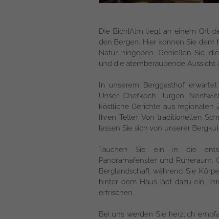
●
Die BichlAlm liegt an einem Ort 
●
den Bergen. Hier können Sie dem he
●
Natur hingeben. Genießen Sie die 
und die atemberaubende Aussicht a
●
●
In unserem Berggasthof erwartet S
Unser Chefkoch Jürgen Nentwich
●
köstliche Gerichte aus regionalen
Ihren Teller. Von traditionellen S
lassen Sie sich von unserer Bergku
Tauchen Sie ein in die ents
Panoramafenster und Ruheraum. Ge
Berglandschaft während Sie Körpe
hinter dem Haus lädt dazu ein, Ih
erfrischen.
Bei uns werden Sie herzlich empf