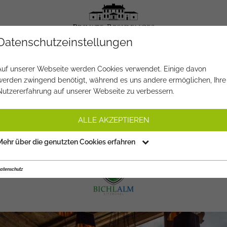
Datenschutzeinstellungen
Auf unserer Webseite werden Cookies verwendet. Einige davon
werden zwingend benötigt, während es uns andere ermöglichen, Ihre
M BERGGASTHOF KITZBÜH
Nutzererfahrung auf unserer Webseite zu verbessern.
tels & Wellness
Sport & Leisure
Restaurants & Nig
ALLE AKZEPTIEREN
Mehr über die genutzten Cookies erfahren
atenschutz