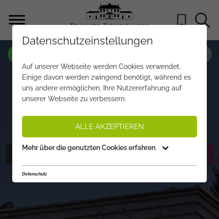
Datenschutzeinstellungen
OBJEKT NR.
OG403
Auf unserer Webseite werden Cookies verwendet.
THE SHAPE OF WATER – SYMBIOSE
Einige davon werden zwingend benötigt, während es
uns andere ermöglichen, Ihre Nutzererfahrung auf
AUS LUXUS, ALPINEM CHARME UND
unserer Webseite zu verbessern.
INNERER BALANCE
auf Anfrage
ALLE AKZEPTIEREN
Mehr über die genutzten Cookies erfahren
FOTOS ANZEIGEN
EXPOSÉ ANFORDERN
Datenschutz