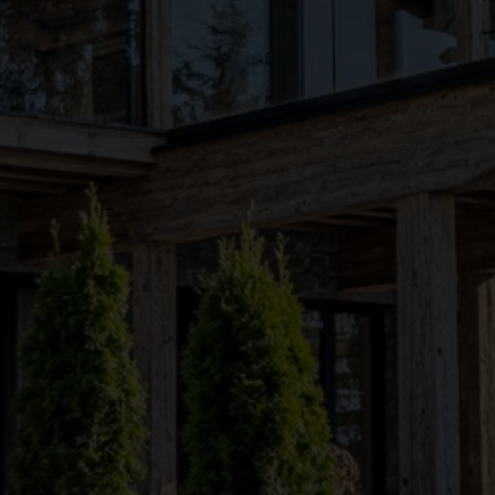
●
●
●
●
●
●