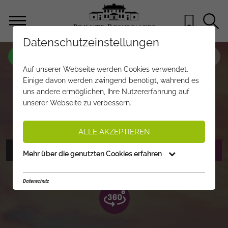
Datenschutzeinstellungen
OBJEKT NR.
UZ131
Auf unserer Webseite werden Cookies verwendet.
LUXUSRESIDENZ DER EXTRAKLASSE
Einige davon werden zwingend benötigt, während es
uns andere ermöglichen, Ihre Nutzererfahrung auf
MIT INDOOR- & OUTDOORPOOL
unserer Webseite zu verbessern.
€ 24.900.000,-
PREIS:
ALLE AKZEPTIEREN
FOTOS ANZEIGEN
EXPOSÉ ANFORDERN
Mehr über die genutzten Cookies erfahren
Datenschutz