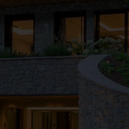
●
●
●
●
●
●