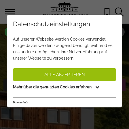
Datenschutzeinstellungen
OBJEKT NR.
VA151
Auf unserer Webseite werden Cookies verwendet.
PREMIUM-GRUNDSTÜCK MIT
Einige davon werden zwingend benötigt, während es
uns andere ermöglichen, Ihre Nutzererfahrung auf
BEWILLIGUNG IN SONNENLAGE
unserer Webseite zu verbessern.
€ 4.750.000,-
PREIS:
ALLE AKZEPTIEREN
FOTOS ANZEIGEN
EXPOSÉ ANFORDERN
Mehr über die genutzten Cookies erfahren
Datenschutz