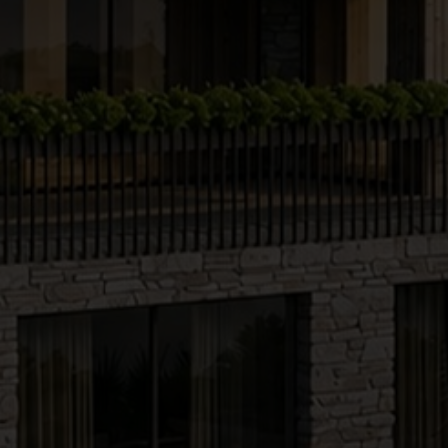
●
●
●
●
●
●