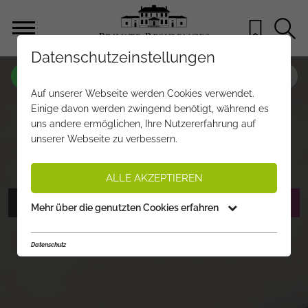
Datenschutzeinstellungen
OBJEKT NR.
WJ404
Auf unserer Webseite werden Cookies verwendet.
NEUBAU – MAISONETTE-
Einige davon werden zwingend benötigt, während es
uns andere ermöglichen, Ihre Nutzererfahrung auf
WOHNUNGEN IN ST. JOHANN
unserer Webseite zu verbessern.
€ 910.000,-
PREIS:
ALLE AKZEPTIEREN
FOTOS ANZEIGEN
EXPOSÉ ANFORDERN
Mehr über die genutzten Cookies erfahren
Datenschutz