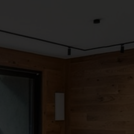
●
●
●
●
●
●