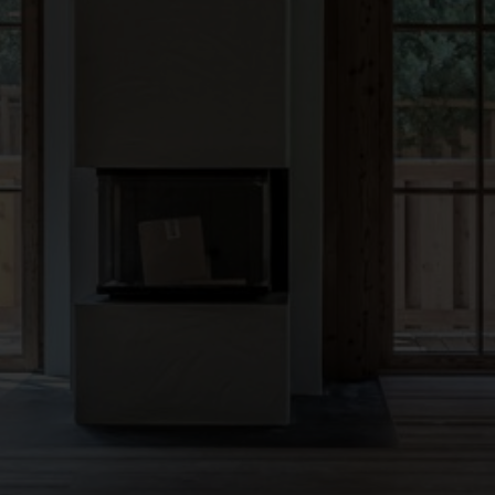
●
●
●
●
●
●