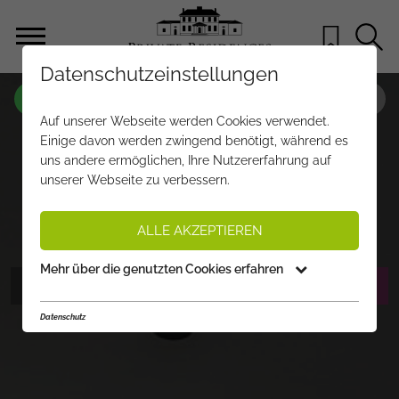
Datenschutzeinstellungen
OBJEKT NR.
WW085
Auf unserer Webseite werden Cookies verwendet.
MAISONETTE MIT HAUSGEFÜHL –
Einige davon werden zwingend benötigt, während es
uns andere ermöglichen, Ihre Nutzererfahrung auf
STILVOLL WOHNEN AUF ZWEI
unserer Webseite zu verbessern.
EBENEN!
€ 1.360.000,-
PREIS:
ALLE AKZEPTIEREN
Mehr über die genutzten Cookies erfahren
FOTOS ANZEIGEN
EXPOSÉ ANFORDERN
Datenschutz