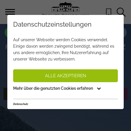
Datenschutzeinstellungen
OBJEKT NR.
BF570
Auf unserer Webseite werden Cookies verwendet.
FREIZEITWOHNSITZ: LUXUSRESIDENZ
Einige davon werden zwingend benötigt, während es
uns andere ermöglichen, Ihre Nutzererfahrung auf
MIT DIREKTER SKI-ANBINDUNG IN
unserer Webseite zu verbessern.
PANORAMALAGE
€ 13.800.000,-
PREIS:
ALLE AKZEPTIEREN
Mehr über die genutzten Cookies erfahren
FOTOS ANZEIGEN
EXPOSÉ ANFORDERN
Datenschutz