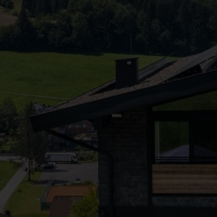
●
●
●
●
●
●