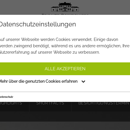
Datenschutzeinstellungen
OBJEKT NR.
YA566
Auf unserer Webseite werden Cookies verwendet. Einige davon
werden zwingend benötigt, während es uns andere ermöglichen, Ihre
USIVES LANDHAUS IN TRAU
Nutzererfahrung auf unserer Webseite zu verbessern.
- MIETE MIT KAUFOPTION
ALLE AKZEPTIEREN
12.000 €
pro Monat
PREIS:
Mehr über die genutzten Cookies erfahren
atenschutz
IGHLIGHTS
SHORTFACTS
BESICHTIGUNGSTERMIN