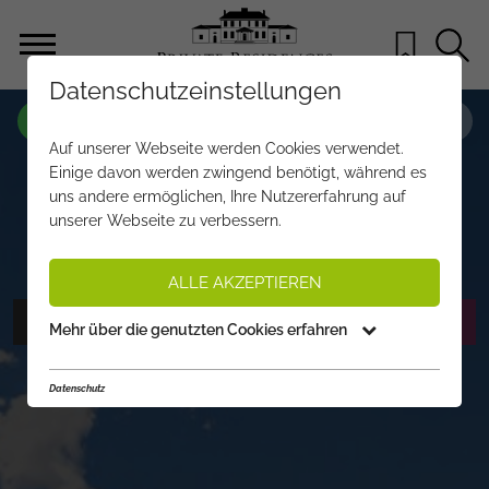
Datenschutzeinstellungen
OBJEKT NR.
LJ364
Auf unserer Webseite werden Cookies verwendet.
BAUGRUNDSTÜCK MIT TEILWEISEM
Einige davon werden zwingend benötigt, während es
uns andere ermöglichen, Ihre Nutzererfahrung auf
FREIZEITWOHNSITZ
unserer Webseite zu verbessern.
€ 2.800.000,-
PREIS:
ALLE AKZEPTIEREN
FOTOS ANZEIGEN
EXPOSÉ ANFORDERN
Mehr über die genutzten Cookies erfahren
Datenschutz