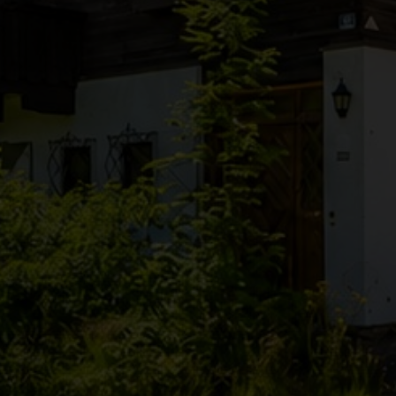
●
●
●
●
●
●