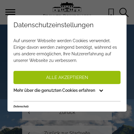
Datenschutzeinstellungen
Herzlichen Dank
Auf unserer Webseite werden Cookies verwendet.
Einige davon werden zwingend benötigt, während es
für Ihre Newsletter
uns andere ermöglichen, Ihre Nutzererfahrung auf
unserer Webseite zu verbessern.
Registrierung!
ALLE AKZEPTIEREN
Ihr Private Residences Team
Mehr über die genutzten Cookies erfahren
Datenschutz
Zurück
Zurück zur Startseite