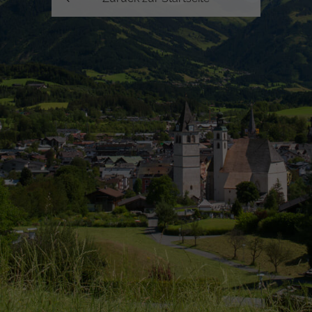
●
●
●
●
●
●