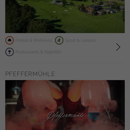
●
●
Hotels & Wellness
Sport & Leisure
●
Restaurants & Nightlife
●
PFEFFERMÜHLE