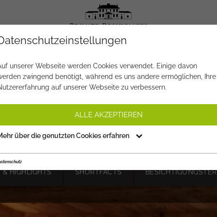
Datenschutzeinstellungen
OBJEKT NR.
NA487
Auf unserer Webseite werden Cookies verwendet. Einige davon
werden zwingend benötigt, während es uns andere ermöglichen, Ihre
EMIUM-PENTHOUSE "WEINB
Nutzererfahrung auf unserer Webseite zu verbessern.
UITES" (BAUSTART 2026 KW 1
ALLE AKZEPTIEREN
€ 3.150.000,-
PREIS:
Mehr über die genutzten Cookies erfahren
atenschutz
 & HIGHLIGHTS
SHORTFACTS
BESICHTIGUNGSTER