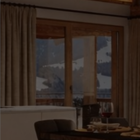
●
●
●
●
●
●