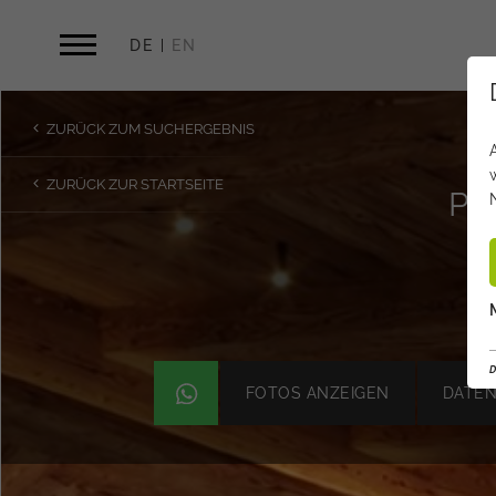
DE
EN
ZURÜCK ZUM SUCHERGEBNIS
ZURÜCK ZUR STARTSEITE
PR
S
D
FOTOS ANZEIGEN
DATEN