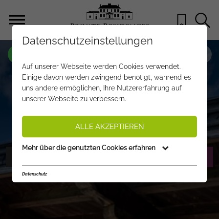
Datenschutzeinstellungen
OBJEKT NR.
JT128
Auf unserer Webseite werden Cookies verwendet.
„MY DAHOAM“ – ALPINES
Einige davon werden zwingend benötigt, während es
uns andere ermöglichen, Ihre Nutzererfahrung auf
LANDHAUSJUWEL IN SONNIGER
unserer Webseite zu verbessern.
AUSSICHTSLAGE VON ST. JOHANN
€ 2.990.000,-
PREIS:
ALLE AKZEPTIEREN
Mehr über die genutzten Cookies erfahren
FOTOS ANZEIGEN
EXPOSÉ ANFORDERN
Datenschutz