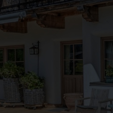
●
●
●
●
●
●