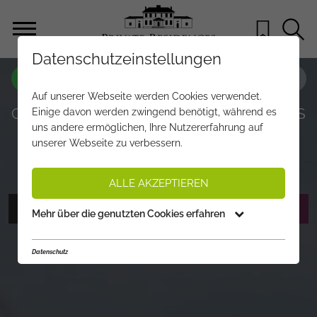
Datenschutzeinstellungen
OBJEKT NR.
KL821
Auf unserer Webseite werden Cookies verwendet.
GOING 7TH HEAVEN – ALPENCHALETS
Einige davon werden zwingend benötigt, während es
uns andere ermöglichen, Ihre Nutzererfahrung auf
MIT TOURISTISCHER WIDMUNG
unserer Webseite zu verbessern.
€ 3.990.000,-
PREIS:
ALLE AKZEPTIEREN
FOTOS ANZEIGEN
EXPOSÉ ANFORDERN
Mehr über die genutzten Cookies erfahren
Datenschutz