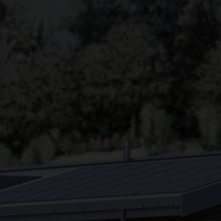
●
●
●
●
●
●