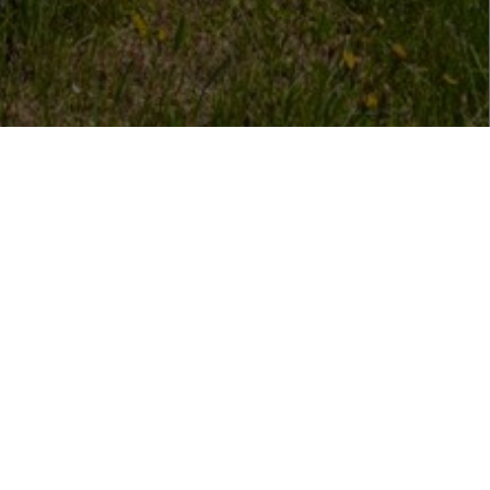
s Luxus-Apartment,
ge punktet, in der