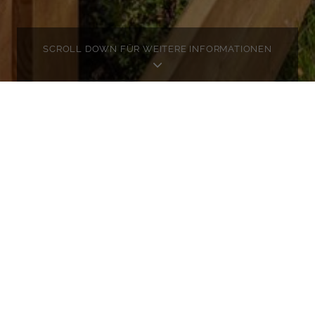
SCROLL DOWN FÜR WEITERE INFORMATIONEN
ORDERN
N
 hier das ausführliche Expose zu dieser Immobilie.
 gerne so bald als möglich zu.
Objekt Nr.
HL497
Herr
Standort
kitzbühel
vollen Konzept von "Diamond Hills" findet sich ein absolute
flutet mit Großzügigkeit und einer sensationellen Aussichtsla