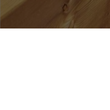
EXPOSÉ ANF
OBJEKTDATE
Bestellen Sie gleich
Wir senden es Ihnen
HIGHLIGHTS
Frau
SHORTFACTS
Mit dem eindrucks
welches lichtdurch