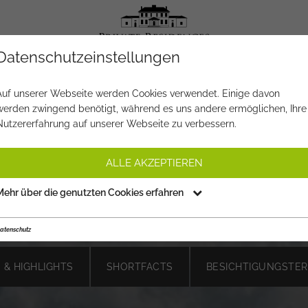
Datenschutzeinstellungen
OBJEKT NR.
HL497
Auf unserer Webseite werden Cookies verwendet. Einige davon
werden zwingend benötigt, während es uns andere ermöglichen, Ihre
TENMAISONETTE MIT 180 ° FR
Nutzererfahrung auf unserer Webseite zu verbessern.
TBLICK IM LUXUSAREAL DIA
ALLE AKZEPTIEREN
HILLS
Mehr über die genutzten Cookies erfahren
€ 5.490.000,-
PREIS:
atenschutz
 & HIGHLIGHTS
SHORTFACTS
BESICHTIGUNGSTER