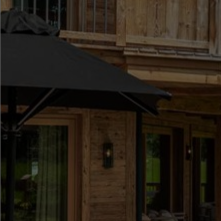
●
●
●
●
●
●