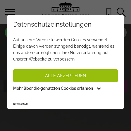
Datenschutzeinstellungen
OBJEKT NR.
US179
Auf unserer Webseite werden Cookies verwendet.
ADLER LODGE – PENTHOUSE MIT
Einige davon werden zwingend benötigt, während es
uns andere ermöglichen, Ihre Nutzererfahrung auf
ATEMBERAUBENDER TERRASSE
unserer Webseite zu verbessern.
€ 4.990.000,-
PREIS:
ALLE AKZEPTIEREN
FOTOS ANZEIGEN
EXPOSÉ ANFORDERN
Mehr über die genutzten Cookies erfahren
Datenschutz