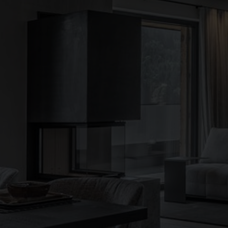
●
●
●
●
●
●