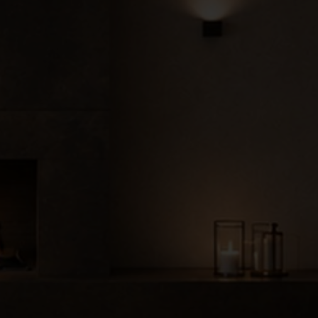
●
●
●
●
●
●