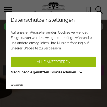
Datenschutzeinstellungen
OBJEKT NR.
WO661
Auf unserer Webseite werden Cookies verwendet.
"PRIME LOCATION" AUF DER
Einige davon werden zwingend benötigt, während es
uns andere ermöglichen, Ihre Nutzererfahrung auf
SONNENSEITE VON KITZBÜHEL
unserer Webseite zu verbessern.
€ 10.900.000,-
PREIS:
ALLE AKZEPTIEREN
FOTOS ANZEIGEN
EXPOSÉ ANFORDERN
Mehr über die genutzten Cookies erfahren
Datenschutz