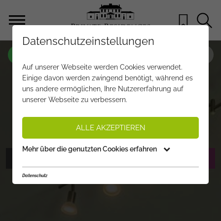
Datenschutzeinstellungen
OBJEKT NR.
ST584
Auf unserer Webseite werden Cookies verwendet.
„COSY LIVING“ – CHARMANTE
Einige davon werden zwingend benötigt, während es
uns andere ermöglichen, Ihre Nutzererfahrung auf
DACHGESCHOSSWOHNUNG IN
unserer Webseite zu verbessern.
AURACH
€ 580.000,-
PREIS:
ALLE AKZEPTIEREN
Mehr über die genutzten Cookies erfahren
FOTOS ANZEIGEN
EXPOSÉ ANFORDERN
Datenschutz