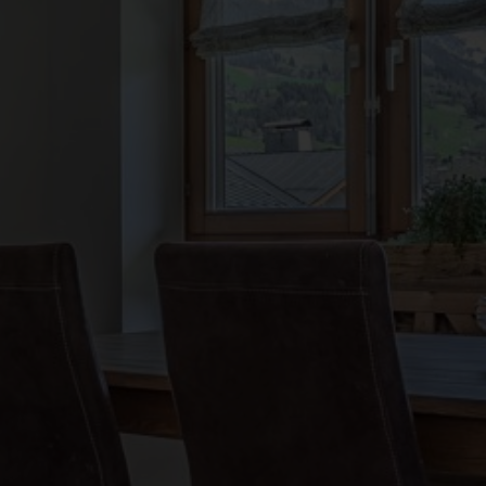
●
●
●
●
●
●