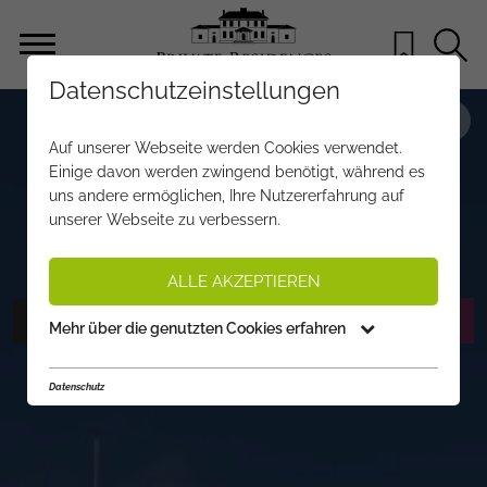
Datenschutzeinstellungen
OBJEKT NR.
VC067
Auf unserer Webseite werden Cookies verwendet.
RESIDIEREN MIT KAISERBLICK SKI
Einige davon werden zwingend benötigt, während es
uns andere ermöglichen, Ihre Nutzererfahrung auf
IN/SKI OUT IN GOING
unserer Webseite zu verbessern.
2.780 €
pro Monat
PREIS:
ALLE AKZEPTIEREN
FOTOS ANZEIGEN
EXPOSÉ ANFORDERN
Mehr über die genutzten Cookies erfahren
Datenschutz