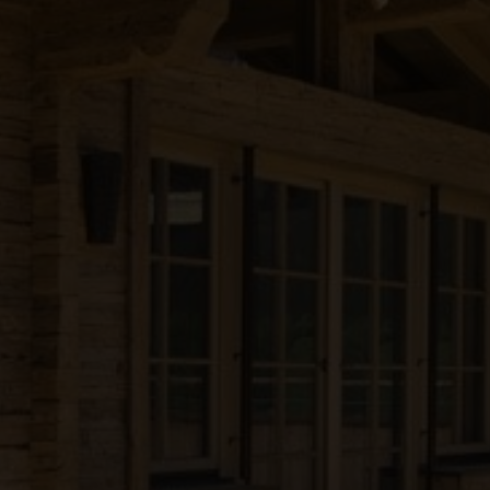
●
●
●
●
●
●