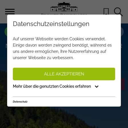
Datenschutzeinstellungen
OBJEKT NR.
EA368
Auf unserer Webseite werden Cookies verwendet.
NEUBAULUXUSCHALET IN BELIEBTER
Einige davon werden zwingend benötigt, während es
uns andere ermöglichen, Ihre Nutzererfahrung auf
LAGE VON KITZBÜHEL
unserer Webseite zu verbessern.
€ 2.975.000,-
PREIS:
ALLE AKZEPTIEREN
FOTOS ANZEIGEN
EXPOSÉ ANFORDERN
Mehr über die genutzten Cookies erfahren
Datenschutz