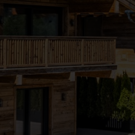
●
●
●
●
●
●