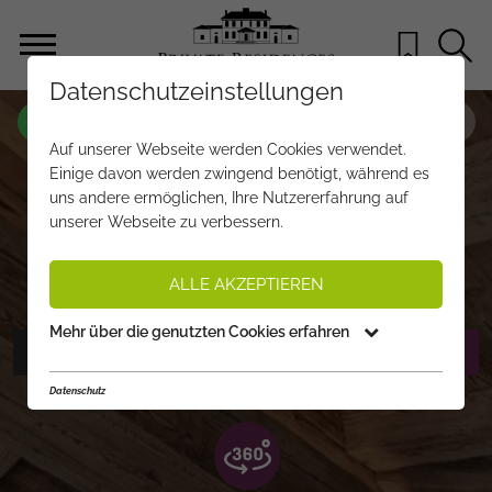
Datenschutzeinstellungen
OBJEKT NR.
QJ280
Auf unserer Webseite werden Cookies verwendet.
JOCHBERG RETREAT – LUXUS UND
Einige davon werden zwingend benötigt, während es
uns andere ermöglichen, Ihre Nutzererfahrung auf
PANORAMA IN DEN KITZBÜHELER
unserer Webseite zu verbessern.
ALPEN
€ 13.900.000,-
PREIS:
ALLE AKZEPTIEREN
Mehr über die genutzten Cookies erfahren
FOTOS ANZEIGEN
EXPOSÉ ANFORDERN
Datenschutz