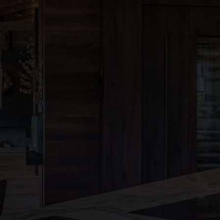
●
●
●
●
●
●