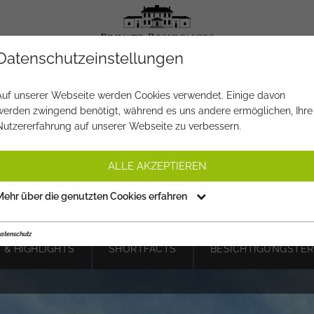
Datenschutzeinstellungen
OBJEKT NR.
VE751
Auf unserer Webseite werden Cookies verwendet. Einige davon
werden zwingend benötigt, während es uns andere ermöglichen, Ihre
"WEINBERG SUITES" ALPINER
Nutzererfahrung auf unserer Webseite zu verbessern.
OHNTRAUM IN SONNIGER LA
ALLE AKZEPTIEREN
€ 1.590.000,-
PREIS:
Mehr über die genutzten Cookies erfahren
atenschutz
 & HIGHLIGHTS
SHORTFACTS
BESICHTIGUNGSTER