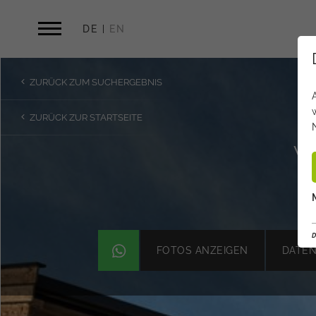
DE
EN
ZURÜCK ZUM SUCHERGEBNIS
ZURÜCK ZUR STARTSEITE
W
D
FOTOS ANZEIGEN
DATEN