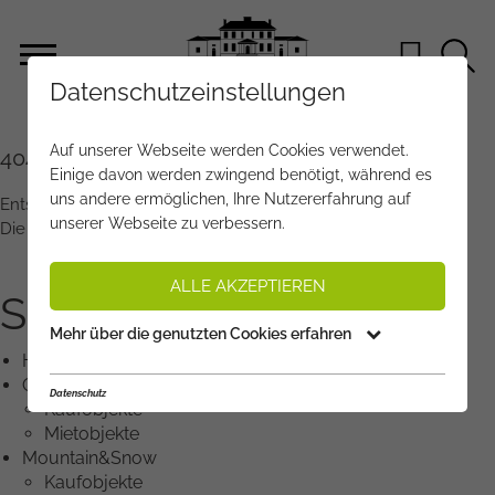
Datenschutzeinstellungen
Auf unserer Webseite werden Cookies verwendet.
404 - SEITE NICHT GEFUNDEN
Einige davon werden zwingend benötigt, während es
uns andere ermöglichen, Ihre Nutzererfahrung auf
Entschuldigen Sie - es ist ein Fehler aufgetreten.
unserer Webseite zu verbessern.
Die gewünschte Seite wurde nicht gefunden.
ALLE AKZEPTIEREN
SITEMAP
Mehr über die genutzten Cookies erfahren
Home
Objektangebote
Datenschutz
Kaufobjekte
Mietobjekte
Mountain&Snow
Kaufobjekte