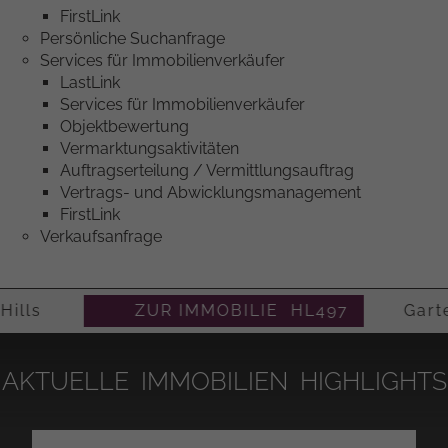
FirstLink
Persönliche Suchanfrage
Services für Immobilienverkäufer
LastLink
Services für Immobilienverkäufer
Objektbewertung
Vermarktungsaktivitäten
Auftragserteilung / Vermittlungsauftrag
Vertrags- und Abwicklungsmanagement
FirstLink
Verkaufsanfrage
d Hills
ZUR IMMOBILIE HL497
Garten
AKTUELLE IMMOBILIEN HIGHLIGHTS