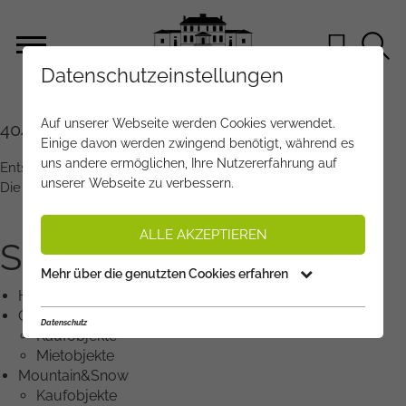
Datenschutzeinstellungen
Auf unserer Webseite werden Cookies verwendet.
404 - SEITE NICHT GEFUNDEN
Einige davon werden zwingend benötigt, während es
uns andere ermöglichen, Ihre Nutzererfahrung auf
Entschuldigen Sie - es ist ein Fehler aufgetreten.
unserer Webseite zu verbessern.
Die gewünschte Seite wurde nicht gefunden.
ALLE AKZEPTIEREN
SITEMAP
Mehr über die genutzten Cookies erfahren
Home
Objektangebote
Datenschutz
Kaufobjekte
Mietobjekte
Mountain&Snow
Kaufobjekte