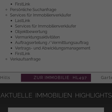
FirstLink
Persönliche Suchanfrage
Services für Immobilienverkäufer
LastLink
Services für Immobilienverkäufer
Objektbewertung
Vermarktungsaktivitäten
Auftragserteilung / Vermittlungsauftrag
Vertrags- und Abwicklungsmanagement
FirstLink
Verkaufsanfrage
d Hills
ZUR IMMOBILIE HL497
Garten
AKTUELLE IMMOBILIEN HIGHLIGHTS