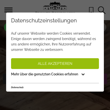
Datenschutzeinstellungen
OBJEKT NR.
SM400
Auf unserer Webseite werden Cookies verwendet.
LUXUS-CHALETS IN RUHIGER &
Einige davon werden zwingend benötigt, während es
uns andere ermöglichen, Ihre Nutzererfahrung auf
SONNIGER AUSSICHTSLAGE MIT
unserer Webseite zu verbessern.
OUTDOOR-POOL
€ 4.200.000,-
PREIS:
ALLE AKZEPTIEREN
Mehr über die genutzten Cookies erfahren
FOTOS ANZEIGEN
EXPOSÉ ANFORDERN
Datenschutz