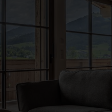
●
●
●
●
●
●