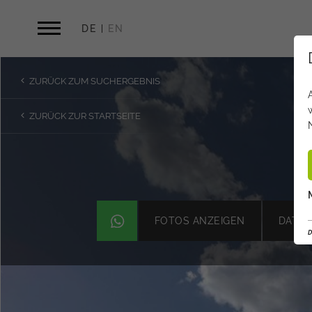
DE
EN
ZURÜCK ZUM SUCHERGEBNIS
ZURÜCK ZUR STARTSEITE
FOTOS ANZEIGEN
DATEN
D