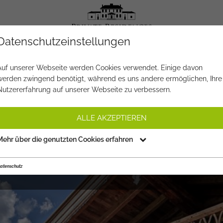
Datenschutzeinstellungen
OBJEKT NR.
FA778
Auf unserer Webseite werden Cookies verwendet. Einige davon
werden zwingend benötigt, während es uns andere ermöglichen, Ihre
THE ‘HAUSERHOF’
Nutzererfahrung auf unserer Webseite zu verbessern.
auf Anfrage
ALLE AKZEPTIEREN
Mehr über die genutzten Cookies erfahren
 & HIGHLIGHTS
SHORTFACTS
BESICHTIGUNGSTER
atenschutz