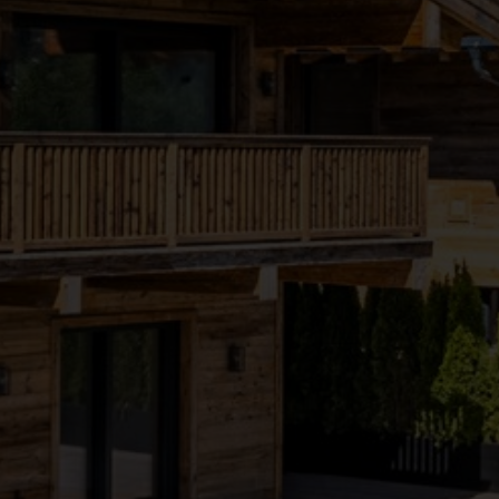
●
●
●
●
●
●