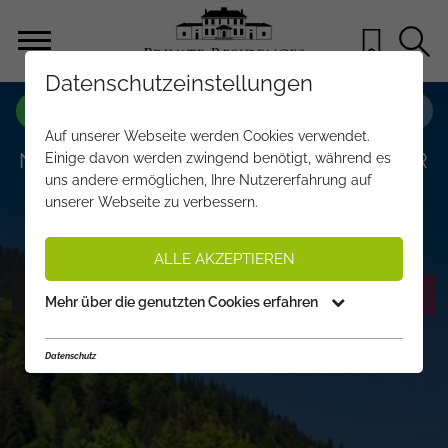
Datenschutzeinstellungen
OBJEKT NR.
EA368
Auf unserer Webseite werden Cookies verwendet.
NEUBAULUXUSCHALET IN BELIEBTER
Einige davon werden zwingend benötigt, während es
uns andere ermöglichen, Ihre Nutzererfahrung auf
LAGE VON KITZBÜHEL
unserer Webseite zu verbessern.
€ 2.975.000,-
PREIS:
ALLE AKZEPTIEREN
FOTOS ANZEIGEN
EXPOSÉ ANFORDERN
Mehr über die genutzten Cookies erfahren
Datenschutz