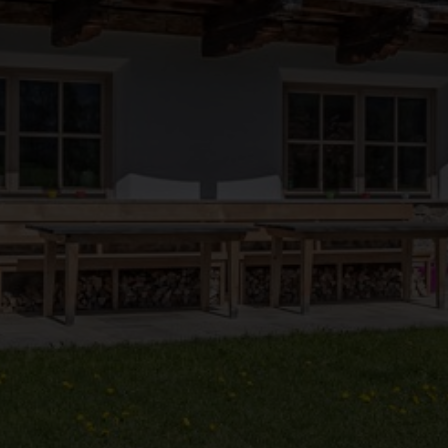
●
●
●
●
●
●