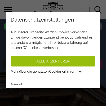
Datenschutzeinstellungen
OBJEKT NR.
JL646
Auf unserer Webseite werden Cookies verwendet.
EXKLUSIVES „DAHEIM“ IN BESTLAGE
Einige davon werden zwingend benötigt, während es
uns andere ermöglichen, Ihre Nutzererfahrung auf
€ 3.380.000,-
PREIS:
unserer Webseite zu verbessern.
ALLE AKZEPTIEREN
FOTOS ANZEIGEN
EXPOSÉ ANFORDERN
Mehr über die genutzten Cookies erfahren
Datenschutz