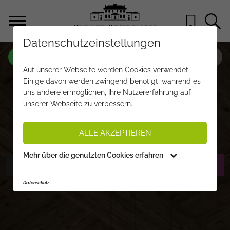
Datenschutzeinstellungen
OBJEKT NR.
IH280
Auf unserer Webseite werden Cookies verwendet.
BURGSTALL - A PREMIUM
Einige davon werden zwingend benötigt, während es
uns andere ermöglichen, Ihre Nutzererfahrung auf
PENTHOUSE WITH SKI-OUT ACCESS
unserer Webseite zu verbessern.
NEAR THE CENTER
€ 4.480.000,-
PREIS:
ALLE AKZEPTIEREN
Mehr über die genutzten Cookies erfahren
FOTOS ANZEIGEN
EXPOSÉ ANFORDERN
Datenschutz