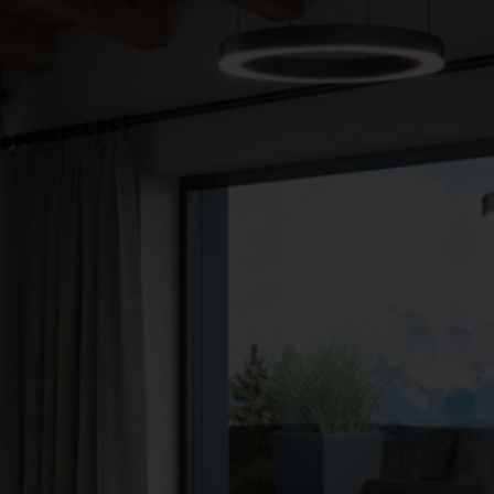
●
●
●
●
●
●