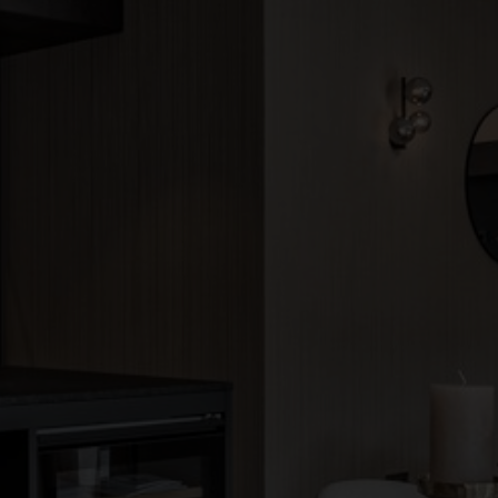
●
●
●