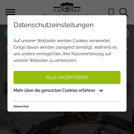
Datenschutzeinstellungen
OBJEKT NR.
UT372
Auf unserer Webseite werden Cookies verwendet.
NEUBAU APARTMENTS - FUSSLÄUFIG I
Einige davon werden zwingend benötigt, während es
uns andere ermöglichen, Ihre Nutzererfahrung auf
NS ZENTRUM UND IN SKILIFTNÄHE
unserer Webseite zu verbessern.
€ 2.290.000,-
PREIS:
ALLE AKZEPTIEREN
FOTOS ANZEIGEN
EXPOSÉ ANFORDERN
Mehr über die genutzten Cookies erfahren
Datenschutz