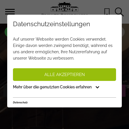
Datenschutzeinstellungen
OBJEKT NR.
XI310
Auf unserer Webseite werden Cookies verwendet.
KAISER LODGES #4 – LUXURY LIVING
Einige davon werden zwingend benötigt, während es
uns andere ermöglichen, Ihre Nutzererfahrung auf
MIT SKI-IN/SKI-OUT UND
unserer Webseite zu verbessern.
TOURISTISCHER WIDMUNG
auf Anfrage
ALLE AKZEPTIEREN
Mehr über die genutzten Cookies erfahren
FOTOS ANZEIGEN
EXPOSÉ ANFORDERN
Datenschutz