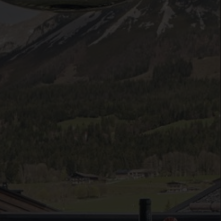
●
●
●
●
●
●