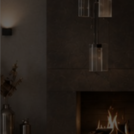
●
●
●
●