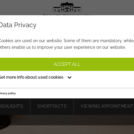
Data Privacy
PROPERTY-NO.
WO661
Cookies are used on our website. Some of them are mandatory, while
others enable us to improve your user experience on our website.
"PRIME LOCATION" AUF DER
SONNENSEITE VON KITZBÜHE
ACCEPT ALL
€ 10.900.000,-
Get more info about used cookies
PRICE:
rivacy policy
HIGHLIGHTS
SHORTFACTS
VIEWING APPOINTMENT