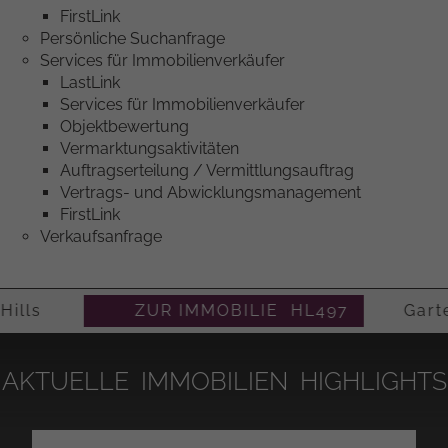
FirstLink
Persönliche Suchanfrage
Services für Immobilienverkäufer
LastLink
Services für Immobilienverkäufer
Objektbewertung
Vermarktungsaktivitäten
Auftragserteilung / Vermittlungsauftrag
Vertrags- und Abwicklungsmanagement
FirstLink
Verkaufsanfrage
d Hills
ZUR IMMOBILIE HL497
Garten
AKTUELLE IMMOBILIEN HIGHLIGHTS