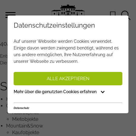
Datenschutzeinstellungen
Auf unserer Webseite werden Cookies verwendet.
404 - SEITE NICHT GEFUNDEN
Einige davon werden zwingend benötigt, während es
uns andere ermöglichen, Ihre Nutzererfahrung auf
Entschuldigen Sie - es ist ein Fehler aufgetreten.
unserer Webseite zu verbessern.
Die gewünschte Seite wurde nicht gefunden.
ALLE AKZEPTIEREN
SITEMAP
Mehr über die genutzten Cookies erfahren
Home
Objektangebote
Datenschutz
Kaufobjekte
Mietobjekte
Mountain&Snow
Kaufobjekte